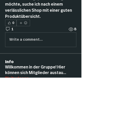
möchte, suche ich nach einem 
verlässlichen Shop mit einer guten 
Produktübersicht.
0
1
8
Write a comment...
Info
Willkommen in der Gruppe! Hier
können sich Mitglieder austau
...
Weiterlesen
Mitglieder
rejox587 rejox
Folgen
rejox587 rejox
Taka Akazuki
Folgen
Taka Akazuki