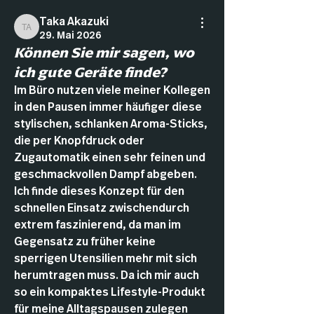
Taka Akazuki
Taka Akazuki
29. Mai 2026
Können Sie mir sagen, wo
ich gute Geräte finde?
Im Büro nutzen viele meiner Kollegen 
in den Pausen immer häufiger diese 
stylischen, schlanken Aroma-Sticks, 
die per Knopfdruck oder 
Zugautomatik einen sehr feinen und 
geschmackvollen Dampf abgeben. 
Ich finde dieses Konzept für den 
schnellen Einsatz zwischendurch 
extrem faszinierend, da man im 
Gegensatz zu früher keine 
sperrigen Utensilien mehr mit sich 
herumtragen muss. Da ich mir auch 
so ein kompaktes Lifestyle-Produkt 
für meine Alltagspausen zulegen 