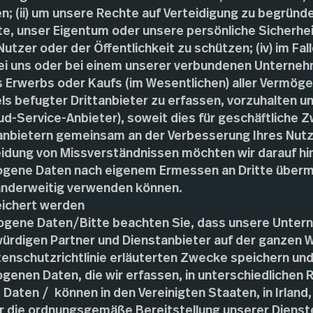
; (ii) um unsere Rechte auf Verteidigung zu begründ
hte, unser Eigentum oder unsere persönliche Sicherhei
utzer oder der Öffentlichkeit zu schützen; (iv) im Fal
ei uns oder bei einem unserer verbundenen Unterneh
Erwerbs oder Kaufs (im Wesentlichen) aller Vermögens
ls befugter Drittanbieter zu erfassen, vorzuhalten u
loud-Service-Anbieter), soweit dies für geschäftlich
ittanbietern gemeinsam an der Verbesserung Ihres Nut
eidung von Missverständnissen möchten wir darauf hi
gene Daten nach eigenem Ermessen an Dritte übermi
nderweitig verwenden können.​
eichert werden
ogene Daten/Bitte beachten Sie, dass unsere Unte
ürdigen Partner und Dienstanbieter auf der ganzen We
tenschutzrichtlinie erläuterten Zwecke speichern und 
genen Daten, die wir erfassen, in unterschiedlichen
aten / können in den Vereinigten Staaten, in Irland,
für die ordnungsgemäße Bereitstellung unserer Diens