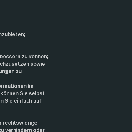
nzubieten;
rbessern zu können;
rchzusetzen sowie
ungen zu
ormationen im
können Sie selbst
n Sie einfach auf
m rechtswidrige
zu verhindern oder