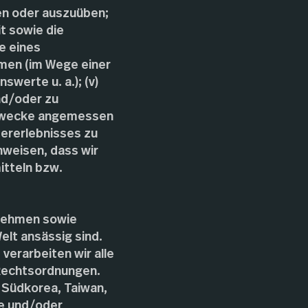
en oder auszuüben;
t sowie die
le eines
men (im Wege einer
werte u. a.); (v)
nd/oder zu
e Zwecke angemessen
zererlebnisses zu
nweisen, dass wir
tteln bzw.
rnehmen sowie
lt ansässig sind.
verarbeiten wir alle
 Rechtsordnungen.
 Südkorea, Taiwan,
te und/oder