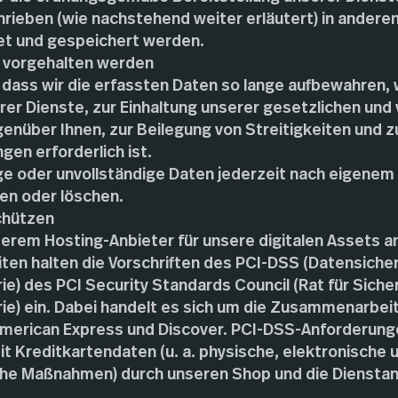
hrieben (wie nachstehend weiter erläutert) in ander
tet und gespeichert werden.
n vorgehalten werden
 dass wir die erfassten Daten so lange aufbewahren, w
rer Dienste, zur Einhaltung unserer gesetzlichen und 
enüber Ihnen, zur Beilegung von Streitigkeiten und 
gen erforderlich ist.
ige oder unvollständige Daten jederzeit nach eigene
en oder löschen.
chützen
nserem Hosting-Anbieter für unsere digitalen Assets
ten halten die Vorschriften des PCI-DSS (Datensiche
ie) des PCI Security Standards Council (Rat für Sich
ie) ein. Dabei handelt es sich um die Zusammenarbei
American Express und Discover. PCI-DSS-Anforderung
 Kreditkartendaten (u. a. physische, elektronische 
he Maßnahmen) durch unseren Shop und die Dienstan