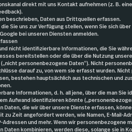
skanal direkt mit uns Kontakt aufnehmen (z. B. eine
edback).
en beschrieben, Daten aus Drittquellen erfassen.
 die Sie uns zur Verfügung stellen, wenn Sie sich über
Google bei unseren Diensten anmelden.
rfassen
 und nicht identifizierbare Informationen, die Sie wäh
esses bereitstellen oder die über die Nutzung unsere
(„nicht personenbezogene Daten“). Nicht personen
chlüsse darauf zu, von wem sie erfasst wurden. Nic
assen, bestehen hauptsächlich aus technischen und
onen.
ierbare Informationen, d. h. all jene, über die man Sie i
rem Aufwand identifizieren könnte („personenbezoge
Daten, die wir über unsere Dienste erfassen, könne
eit zu Zeit angefordert werden, wie Namen, E-Mail-Ad
-Adressen und mehr. Wenn wir personenbezogene mi
Daten kombinieren, werden diese, solange sie in K