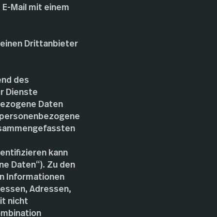
 E-Mail mit einem
 einen Drittanbieter
rend des
r Dienste
bezogene Daten
ht personenbezogene
 zusammengefassten
dentifizieren kann
ne Daten“). Zu den
n Informationen
ressen, Adressen,
t nicht
ombination