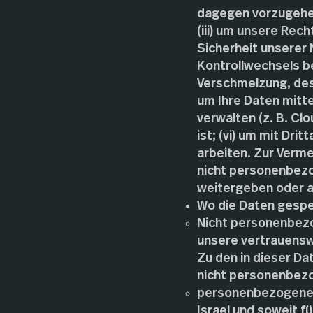
dagegen vorzugehen
(iii) um unsere Rec
Sicherheit unserer N
Kontrollwechsels b
Verschmelzung, des 
um Ihre Daten mitte
verwalten (z. B. C
ist; (vi) um mit Dr
arbeiten. Zur Verm
nicht personenbezo
weitergeben oder a
Wo die Daten gesp
Nicht personenbez
unsere vertrauensw
Zu den in dieser Da
nicht personenbezo
personenbezogene D
Israel und soweit 