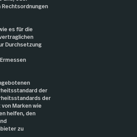
en Rechtsordnungen
ie es für die
vertraglichen
zur Durchsetzung
m Ermessen
 angebotenen
rheitsstandard der
erheitsstandards der
t von Marken wie
en helfen, den
und
bieter zu