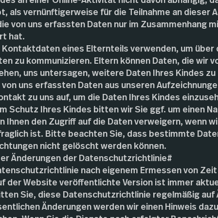
des an einer Online-Aktivität nicht davon abhängig, 
, als vernünftigerweise für die Teilnahme an dieser Ak
 die von uns erfassten Daten nur im Zusammenhang mi
t hat.
 Kontaktdaten eines Elternteils verwenden, um über d
ten zu kommunizieren. Eltern können Daten, die wir v
ehen, uns untersagen, weitere Daten Ihres Kindes zu
le von uns erfassten Daten aus unseren Aufzeichnung
ntakt zu uns auf, um die Daten Ihres Kindes einzuseh
m Schutz Ihres Kindes bitten wir Sie ggf. um einen Na
n Ihnen den Zugriff auf die Daten verweigern, wenn wir
 fraglich ist. Bitte beachten Sie, dass bestimmte Dat
lichtungen nicht gelöscht werden können.
der Änderungen der Datenschutzrichtlinie#
atenschutzrichtlinie nach eigenem Ermessen von Zeit 
uf der Website veröffentlichte Version ist immer aktu
itten Sie, diese Datenschutzrichtlinie regelmäßig au
sentlichen Änderungen werden wir einen Hinweis dazu