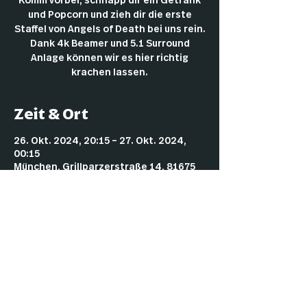
Komm vorbei, schnapp dir ein Getränk
und Popcorn und zieh dir die erste
Staffel von Angels of Death bei uns rein.
Dank 4k Beamer und 5.1 Surround
Anlage können wir es hier richtig
krachen lassen.
Zeit & Ort
26. Okt. 2024, 20:15 – 27. Okt. 2024,
00:15
München, Grillparzerstraße 14, 81675
München, Deutschland
Impressu
Datenschut
Cookies
m
z