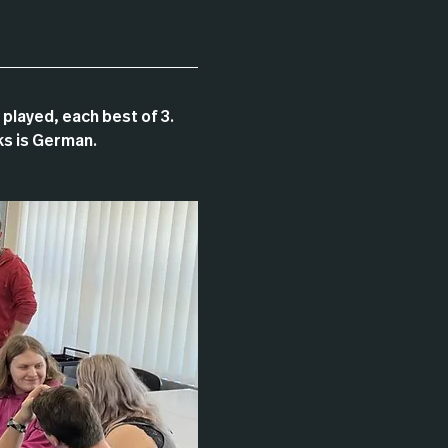
 played, each best of 3. 
ks is German.