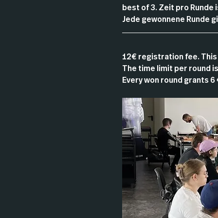
best of 3. Zeit pro Runde
Jede gewonnene Runde gib
12€ registration fee. This 
The time limit per round 
Every won round grants 6 