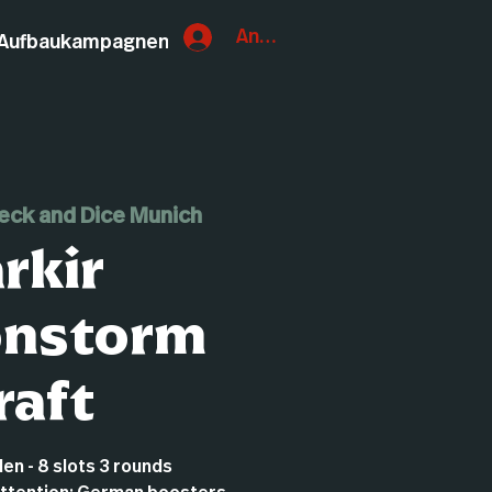
Anmelden
Aufbaukampagnen
eck and Dice Munich
rkir
onstorm
raft
en - 8 slots 3 rounds