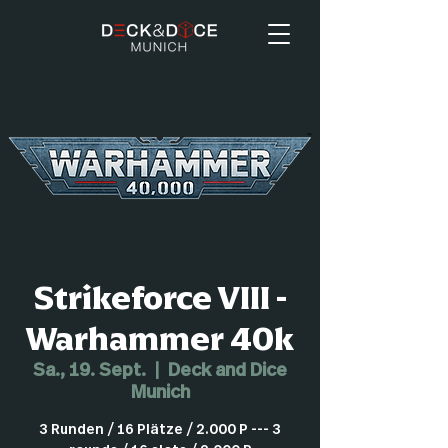
Strikeforce VIII -
Warhammer 40k
Sa., 19. Sept.
  |  
Deck and Dice
Munich
3 Runden / 16 Plätze / 2.000 P --- 3