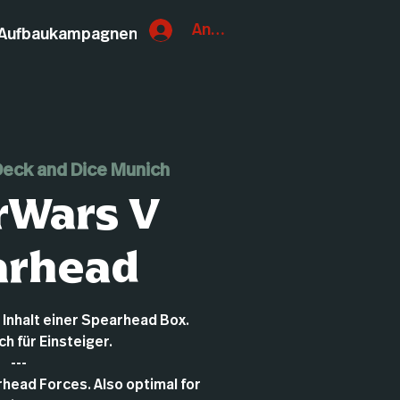
Anmelden
Aufbaukampagnen
eck and Dice Munich
rWars V
arhead
Inhalt einer Spearhead Box.
h für Einsteiger.
---
head Forces. Also optimal for