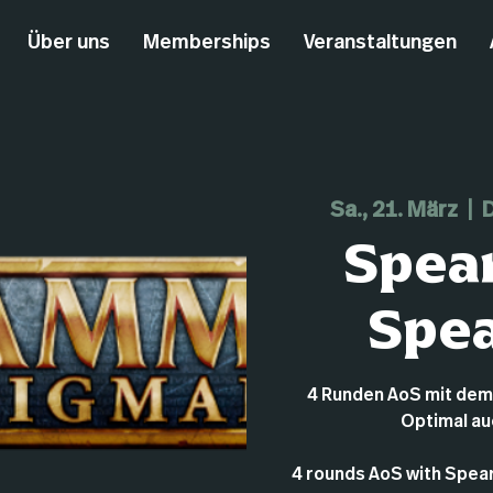
Über uns
Memberships
Veranstaltungen
Sa., 21. März
  |  
D
Spea
Spe
4 Runden AoS mit dem 
Optimal auc
4 rounds AoS with Spear