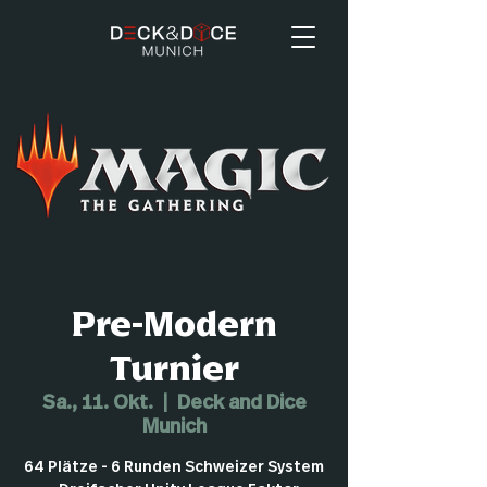
Pre-Modern
Turnier
Sa., 11. Okt.
  |  
Deck and Dice
Munich
64 Plätze - 6 Runden Schweizer System