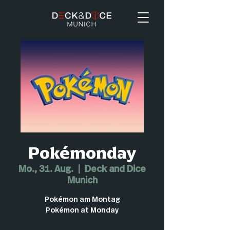
Pokémonday
Mo., 31. Aug.
  |  
Deck and Dice
Munich
Pokémon am Montag
Pokémon at Monday