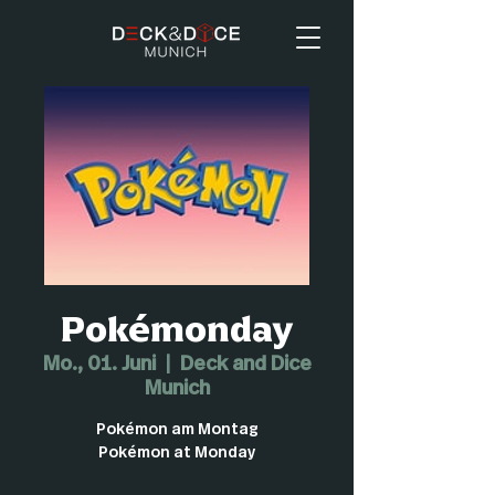
Pokémonday
Mo., 01. Juni
  |  
Deck and Dice
Munich
Pokémon am Montag
Pokémon at Monday