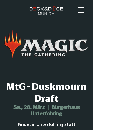
MtG - Duskmourn
Draft
Sa., 28. März
  |  
Bürgerhaus
Unterföhring
Findet in Unterföhring statt