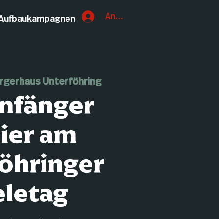
Anmelden
Aufbaukampagnen
rgerhaus Unterföhring
nfänger
ier am
öhringer
eletag