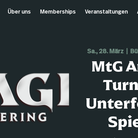
Über uns
Memberships
Veranstaltungen
Sa., 28. März
  |  
Bü
MtG A
Turn
Unterf
Spi