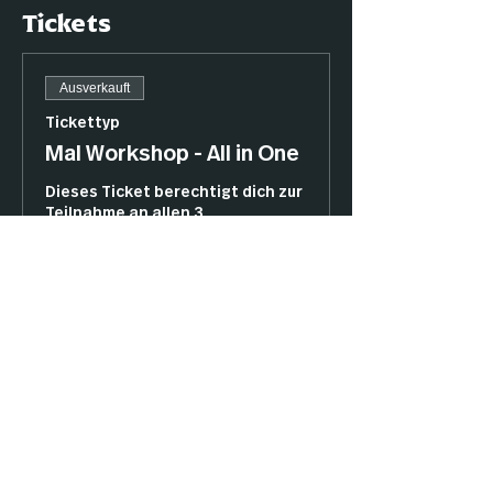
Tickets
Ausverkauft
Tickettyp
Mal Workshop - All in One
Dieses Ticket berechtigt dich zur 
Teilnahme an allen 3 
Malworkshops mit 
ChewiePainting am:

- 16.03.2025

- 26.04.2025

- 17.05.2025

Als Mitglied erhältst du nochmal 
Rabatt!

- Rare: 15 %

- Epic: 17,5 %

- Legend: 20 %
Preis