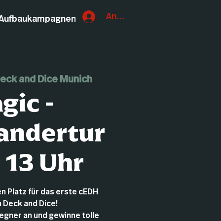
Anmelden
Aufbaukampagnen
eck and Dice Munich
gic -
ndertur
- 13 Uhr
en Platz für das erste cEDH
m Deck and Dice!
egner an und gewinne tolle