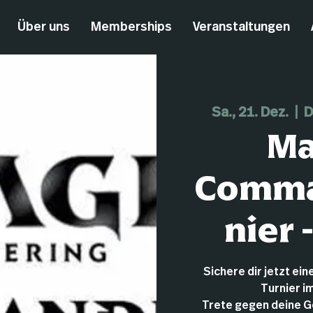
Über uns
Memberships
Veranstaltungen
Sa., 21. Dez.
  |  
D
Ma
Comma
nier 
Sichere dir jetzt ein
Turnier i
Trete gegen deine G