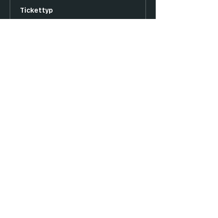
Tickettyp
FNM Standard
Preis
14,00 €
Anzahl
Gesamt
0,00 €
Zur Kasse