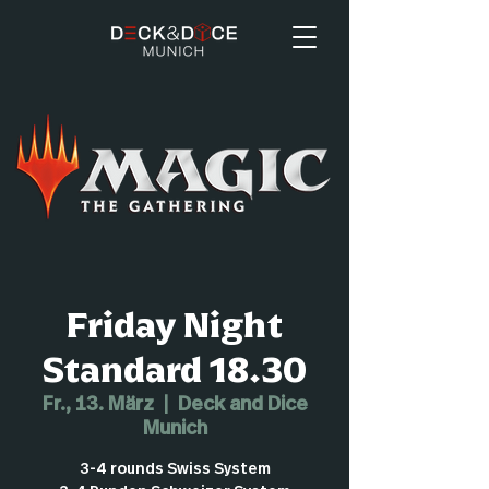
Friday Night
Standard 18.30
Fr., 13. März
  |  
Deck and Dice
Munich
3-4 rounds Swiss System