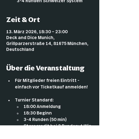
3-4 Runden Schweizer System
Zeit & Ort
13. März 2026, 18:30 – 23:00
Deck and Dice Munich,
Grillparzerstraße 14, 81675 München,
Deutschland
Über die Veranstaltung
Für Mitglieder freien Eintritt - 
einfach vor Ticketkauf anmelden!
Turnier Standard:
18:00 Anmeldung
18:30 Beginn
3-4 Runden (50 min)
Storecredit bei 3 Runden: 1 Win 
= 4€ / 2 Wins = 12€ / 3 Wins = 