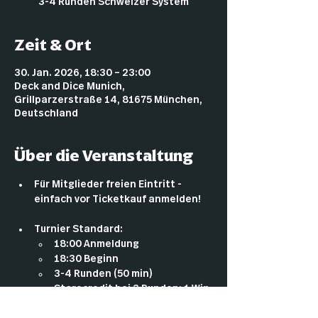
3-4 Runden Schweizer System
Zeit & Ort
30. Jan. 2026, 18:30 – 23:00
Deck and Dice Munich,
Grillparzerstraße 14, 81675 München,
Deutschland
Über die Veranstaltung
Für Mitglieder freien Eintritt - 
einfach vor Ticketkauf anmelden!
Turnier Standard:
18:00 Anmeldung
18:30 Beginn
3-4 Runden (50 min)
Storecredit bei 3 Runden: 1 Win 
= 4€ / 2 Wins = 12€ / 3 Wins = 