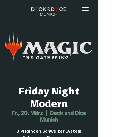
Friday Night
Modern
Fr., 20. März
  |  
Deck and Dice
Munich
3-4 Runden Schweizer System