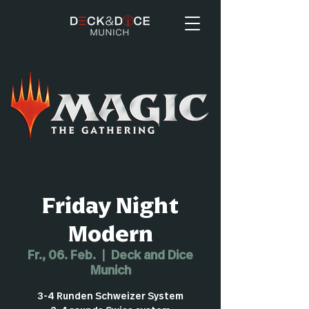
Friday Night
Modern
Fr., 06. Feb.
  |  
Deck and Dice
Munich
3-4 Runden Schweizer System