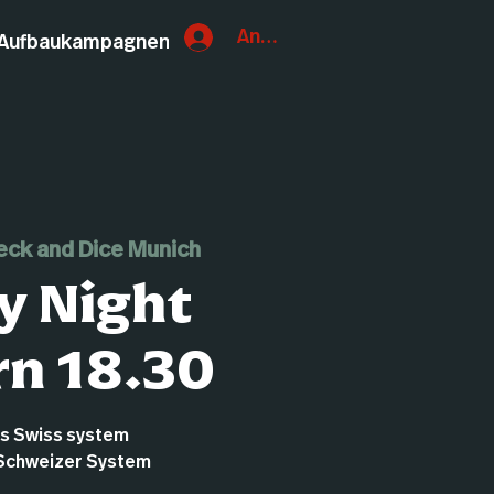
Anmelden
Aufbaukampagnen
eck and Dice Munich
y Night
n 18.30
ds Swiss system
Schweizer System