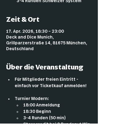
3-4 Runden Schweizer System
Zeit & Ort
17. Apr. 2026, 18:30 – 23:00
Deck and Dice Munich,
Grillparzerstraße 14, 81675 München,
Deutschland
Über die Veranstaltung
Für Mitglieder freien Eintritt - 
einfach vor Ticketkauf anmelden!
Turnier Modern:
18:00 Anmeldung
18:30 Beginn
3-4 Runden (50 min)
Storecredit bei 3 Runden: 1 Win 
= 4€ / 2 Wins = 12€ / 3 Wins = 