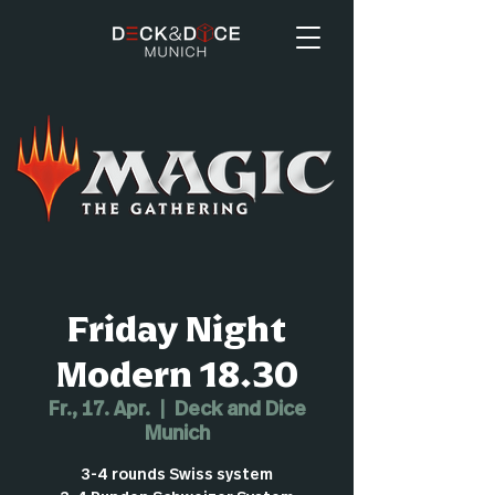
Friday Night
Modern 18.30
Fr., 17. Apr.
  |  
Deck and Dice
Munich
3-4 rounds Swiss system