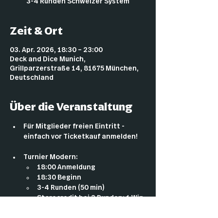
3-4 Runden Schweizer System
Zeit & Ort
03. Apr. 2026, 18:30 – 23:00
Deck and Dice Munich,
Grillparzerstraße 14, 81675 München,
Deutschland
Über die Veranstaltung
Für Mitglieder freien Eintritt - 
einfach vor Ticketkauf anmelden!
Turnier Modern:
18:00 Anmeldung
18:30 Beginn
3-4 Runden (50 min)
Storecredit bei 3 Runden: 1 Win 
= 4€ / 2 Wins = 12€ / 3 Wins = 