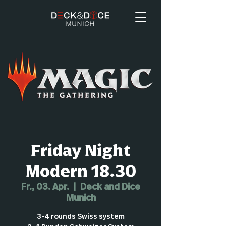
Friday Night
Modern 18.30
Fr., 03. Apr.
  |  
Deck and Dice
Munich
3-4 rounds Swiss system