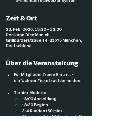
3-4 Runden Schweizer System
Zeit & Ort
20. Feb. 2026, 18:30 – 23:00
Deck and Dice Munich,
Grillparzerstraße 14, 81675 München,
Deutschland
Über die Veranstaltung
Für Mitglieder freien Eintritt - 
einfach vor Ticketkauf anmelden!
Turnier Modern:
18:00 Anmeldung
18:30 Beginn
3-4 Runden (50 min)
Storecredit bei 3 Runden: 1 Win 
= 4€ / 2 Wins = 12€ / 3 Wins = 