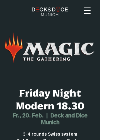
Friday Night
Modern 18.30
Fr., 20. Feb.
  |  
Deck and Dice
Munich
3-4 rounds Swiss system