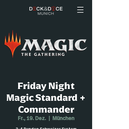
Friday Night
Magic Standard +
Commander
Fr., 19. Dez.
  |  
München