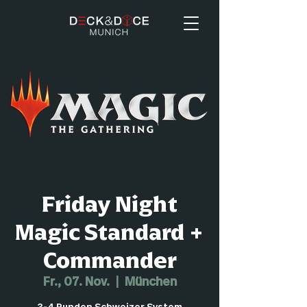
Friday Night
Magic Standard +
Commander
Fr., 07. Nov.
  |  
München