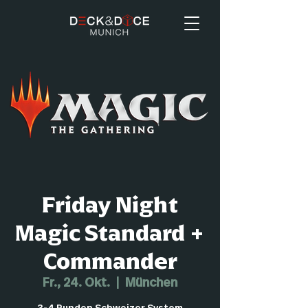
Friday Night
Magic Standard +
Commander
Fr., 24. Okt.
  |  
München