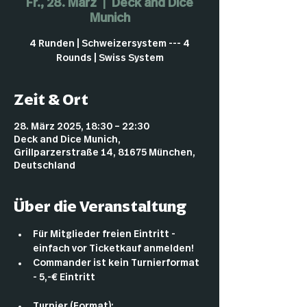
Fr., 28. März
  |  
Deck and Dice
Munich
4 Runden | Schweizersystem --- 4
Rounds | Swiss System
Zeit & Ort
28. März 2025, 18:30 – 22:30
Deck and Dice Munich,
Grillparzerstraße 14, 81675 München,
Deutschland
Über die Veranstaltung
Für Mitglieder freien Eintritt - 
einfach vor Ticketkauf anmelden!
Commander ist kein Turnierformat 
- 5,-€ Eintritt
Turnier (Format):