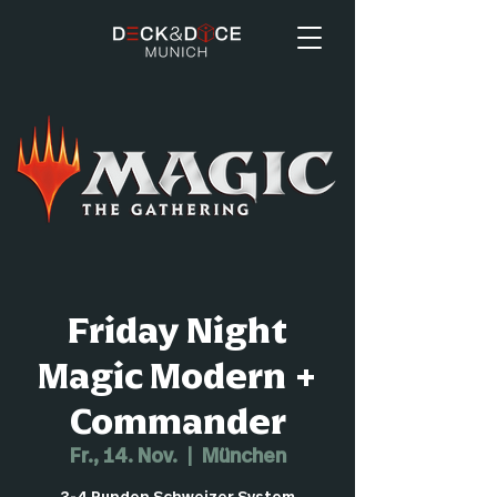
Friday Night
Magic Modern +
Commander
Fr., 14. Nov.
  |  
München