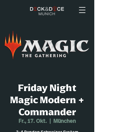
Friday Night
Magic Modern +
Commander
Fr., 17. Okt.
  |  
München