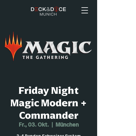
Friday Night
Magic Modern +
Commander
Fr., 03. Okt.
  |  
München