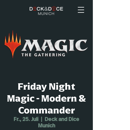
Friday Night
Magic - Modern &
Commander
Fr., 25. Juli
  |  
Deck and Dice
Munich