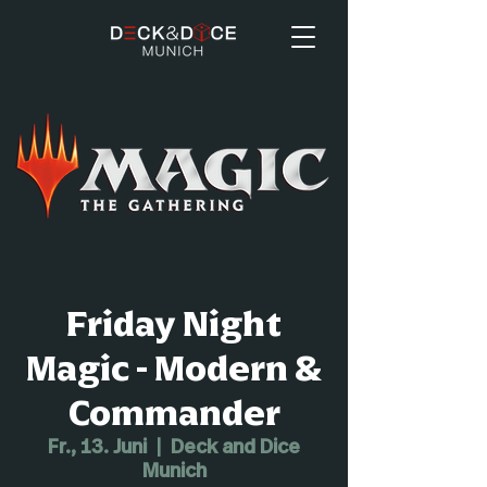
Friday Night
Magic - Modern &
Commander
Fr., 13. Juni
  |  
Deck and Dice
Munich