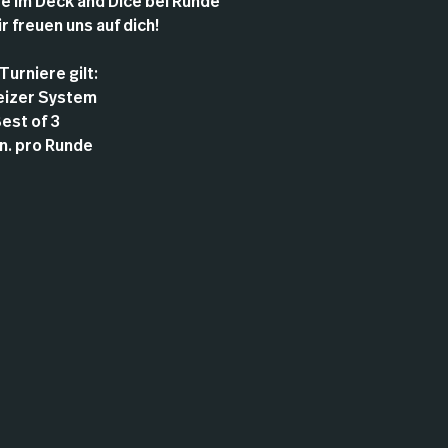
e im Deck and Dice bei Runde
 freuen uns auf dich!
Turniere gilt:
eizer System
Best of 3
in. pro Runde