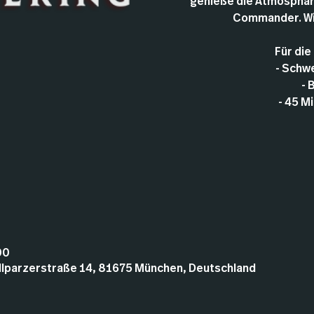
genieße die Atmosphär
Commander. Wir
Für die 
- Schw
- 
- 45 M
00
illparzerstraße 14, 81675 München, Deutschland