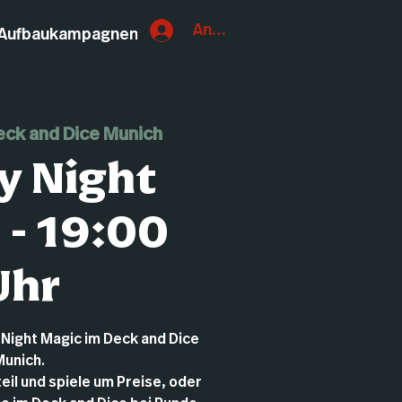
Anmelden
Aufbaukampagnen
eck and Dice Munich
y Night
 - 19:00
Uhr
 Night Magic im Deck and Dice
Munich.
eil und spiele um Preise, oder