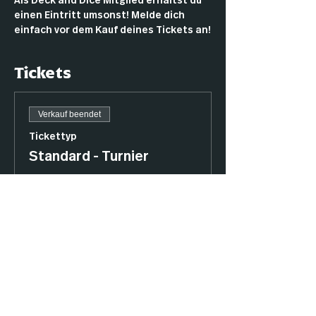
Als Deck and Dice Mitglied erhältst du 
einen Eintritt umsonst! Melde dich 
einfach vor dem Kauf deines Tickets an!
Tickets
Verkauf beendet
Tickettyp
Standard - Turnier
Dieses Ticket berechtigt dich zur 
Teilnahme am Turnier.

1. Platz: 15 € Gutschein

2. Platz: 10 € Gutschein

3. Platz: 5€ Gutschein
Preis
7,50 €