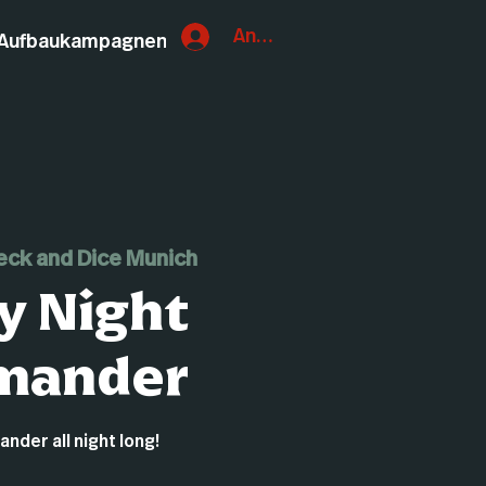
Anmelden
Aufbaukampagnen
eck and Dice Munich
y Night
mander
der all night long!