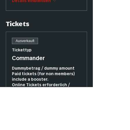
Details einblenden
Tickets
Ausverkauft
Tickettyp
Commander
Dummybetrag / dummy amount

Paid tickets (for non members) 
include a booster.

Online Tickets erforderlich / 
online tickets compulsory

Zeige diese Ticket bitte beim 
Eintritt vor/ Please show this 
ticket, when you enter.
Preis
12,00 €