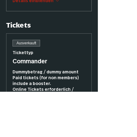
Details einblenden
Tickets
Ausverkauft
Tickettyp
Commander
Dummybetrag / dummy amount

Paid tickets (for non members) 
include a booster.

Online Tickets erforderlich / 
online tickets compulsory

Zeige diese Ticket bitte beim 
Eintritt vor/ Please show this 
ticket, when you enter.
Preis
12,00 €