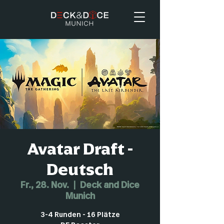
Avatar Draft -
Deutsch
Fr., 28. Nov.
  |  
Deck and Dice
Munich
3-4 Runden - 16 Plätze