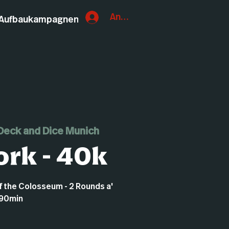
Anmelden
Aufbaukampagnen
Deck and Dice Munich
rk - 40k
of the Colosseum - 2 Rounds a'
90min