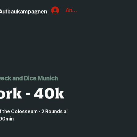
Anmelden
Aufbaukampagnen
eck and Dice Munich
rk - 40k
of the Colosseum - 2 Rounds a'
90min