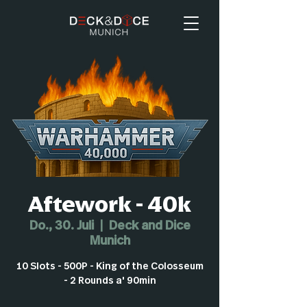
Aftework - 40k
Do., 30. Juli
  |  
Deck and Dice
Munich
10 Slots - 500P - King of the Colosseum
- 2 Rounds a' 90min