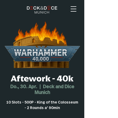
Aftework - 40k
Do., 30. Apr.
  |  
Deck and Dice
Munich
10 Slots - 500P - King of the Colosseum
- 2 Rounds a' 90min