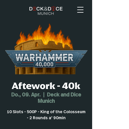
Aftework - 40k
Do., 09. Apr.
  |  
Deck and Dice
Munich
10 Slots - 500P - King of the Colosseum
- 2 Rounds a' 90min