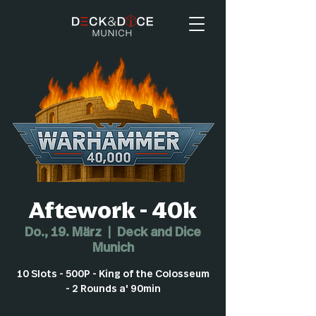
Aftework - 40k
Do., 19. März
  |  
Deck and Dice
Munich
10 Slots - 500P - King of the Colosseum
- 2 Rounds a' 90min