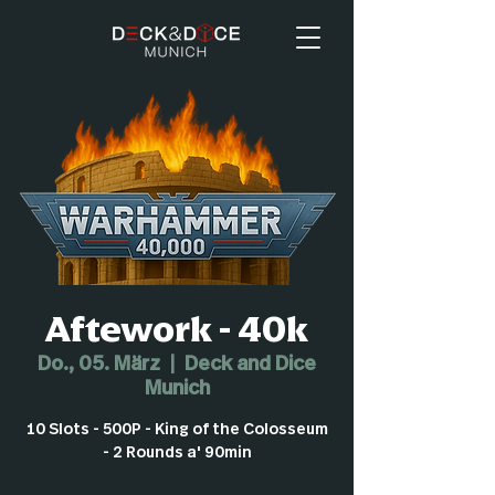
Aftework - 40k
Do., 05. März
  |  
Deck and Dice
Munich
10 Slots - 500P - King of the Colosseum
- 2 Rounds a' 90min