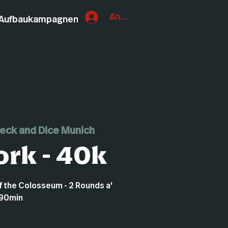
Anmelden
Aufbaukampagnen
eck and Dice Munich
rk - 40k
of the Colosseum - 2 Rounds a'
90min