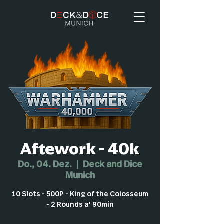
Aftework - 40k
Do., 04. Dez.
  |  
Deck and Dice
Munich
10 Slots - 500P - King of the Colosseum
- 2 Rounds a' 90min