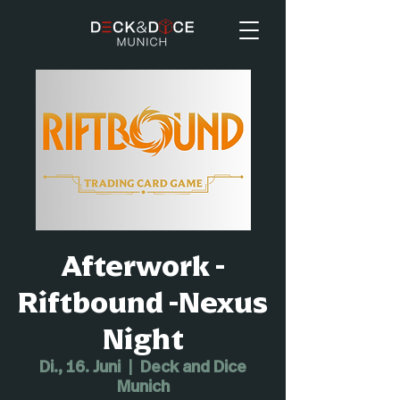
Afterwork -
Riftbound -Nexus
Night
Di., 16. Juni
  |  
Deck and Dice
Munich