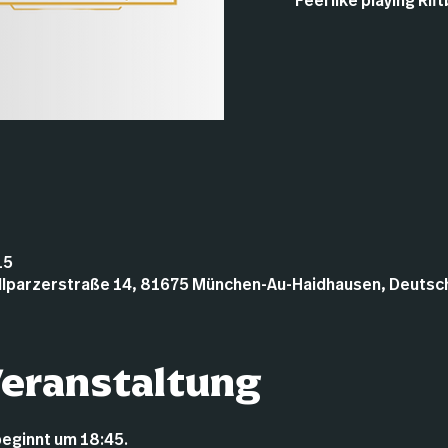
Feel like playing Ri
15
illparzerstraße 14, 81675 München-Au-Haidhausen, Deutsc
Veranstaltung
beginnt um 18:45.