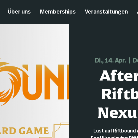
Über uns
Memberships
Veranstaltungen
Di., 14. Apr.
  |  
D
Afte
Rift
Nexu
Lust auf Riftboun