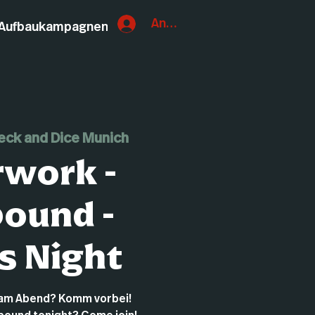
Anmelden
Aufbaukampagnen
eck and Dice Munich
rwork -
bound -
s Night
d am Abend? Komm vorbei!