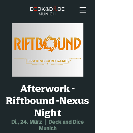
Afterwork -
Riftbound -Nexus
Night
Di., 24. März
  |  
Deck and Dice
Munich