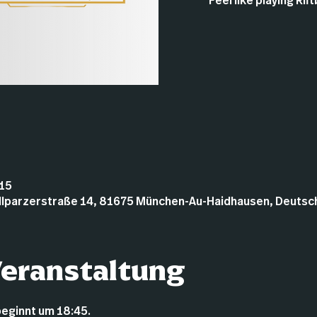
Feel like playing Ri
:15
illparzerstraße 14, 81675 München-Au-Haidhausen, Deutsc
Veranstaltung
beginnt um 18:45.