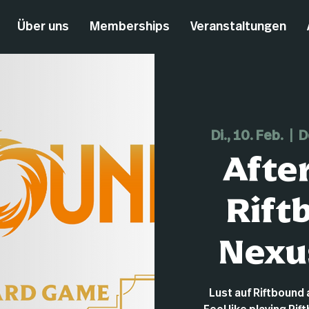
Über uns
Memberships
Veranstaltungen
Di., 10. Feb.
  |  
D
Afte
Rift
Nexu
Lust auf Riftboun