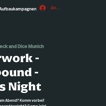
Anmelden
Aufbaukampagnen
eck and Dice Munich
rwork -
bound -
s Night
d am Abend? Komm vorbei!